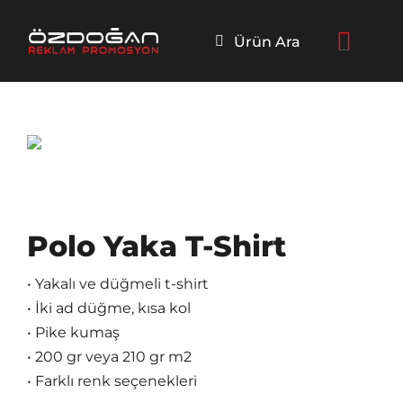
Skip
to
Ürün Ara
content
Polo Yaka T-Shirt
• Yakalı ve düğmeli t-shirt
• İki ad düğme, kısa kol
• Pike kumaş
• 200 gr veya 210 gr m2
• Farklı renk seçenekleri