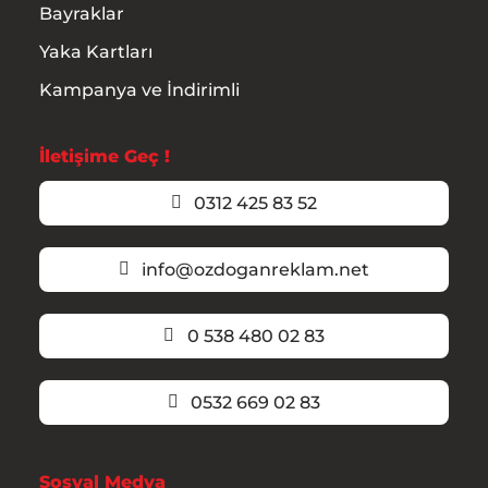
Bayraklar
Yaka Kartları
Kampanya ve İndirimli
İletişime Geç !
0312 425 83 52
info@ozdoganreklam.net
0 538 480 02 83
0532 669 02 83
Sosyal Medya