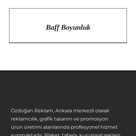
/
DETAYLAR
Baff Boyunluk
Anasayfa
Özdoğan Reklam, Ankara merkezli olarak
Hakkımızda
reklamcılık, grafik tasarım ve promosyon
ürün üretimi alanlarında profesyonel hizmet
Ürünler
sunmaktadır. Plaket, tabela, kurumsal reklam