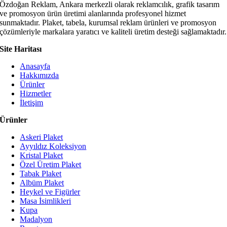
Özdoğan Reklam, Ankara merkezli olarak reklamcılık, grafik tasarım
ve promosyon ürün üretimi alanlarında profesyonel hizmet
sunmaktadır. Plaket, tabela, kurumsal reklam ürünleri ve promosyon
çözümleriyle markalara yaratıcı ve kaliteli üretim desteği sağlamaktadır.
Site Haritası
Anasayfa
Hakkımızda
Ürünler
Hizmetler
İletişim
Ürünler
Askeri Plaket
Ayyıldız Koleksiyon
Kristal Plaket
Özel Üretim Plaket
Tabak Plaket
Albüm Plaket
Heykel ve Figürler
Masa İsimlikleri
Kupa
Madalyon