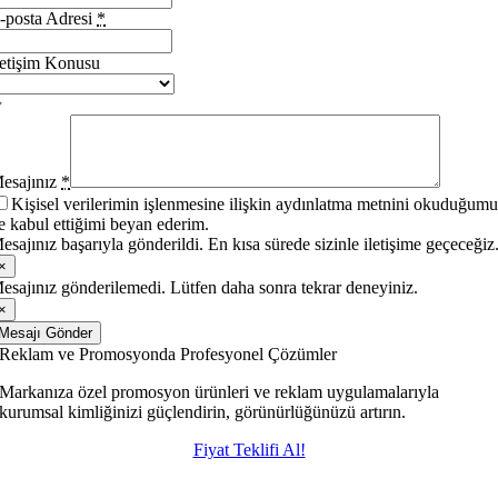
-posta Adresi
*
letişim Konusu
esajınız
*
Kişisel verilerimin işlenmesine ilişkin aydınlatma metnini okuduğum
e kabul ettiğimi beyan ederim.
esajınız başarıyla gönderildi. En kısa sürede sizinle iletişime geçeceğiz
×
esajınız gönderilemedi. Lütfen daha sonra tekrar deneyiniz.
×
Mesajı Gönder
Reklam ve Promosyonda Profesyonel Çözümler
Markanıza özel promosyon ürünleri ve reklam uygulamalarıyla
kurumsal kimliğinizi güçlendirin, görünürlüğünüzü artırın.
Fiyat Teklifi Al!