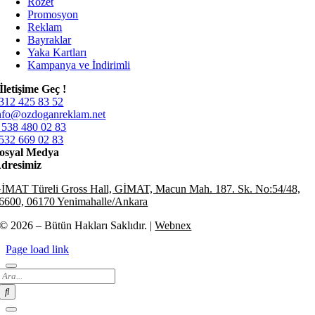
Rozet
Promosyon
Reklam
Bayraklar
Yaka Kartları
Kampanya ve İndirimli
İletişime Geç !
312 425 83 52
nfo@ozdoganreklam.net
 538 480 02 83
532 669 02 83
osyal Medya
dresimiz
İMAT Türeli Gross Hall, GİMAT, Macun Mah. 187. Sk. No:54/48,
6600, 06170 Yenimahalle/Ankara
© 2026 – Bütün Hakları Saklıdır. |
Webnex
Page load link
Search
for: