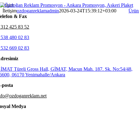
Skip
İletişim
to
İletişim
ozdoganreklamadmin
2026-03-24T15:39:12+03:00
Ürün
content
elefon & Fax
 312 425 83 52
 538 480 02 83
 532 669 02 83
dresimiz
İMAT Türeli Gross Hall, GİMAT, Macun Mah. 187. Sk. No:54/48,
6600, 06170 Yenimahalle/Ankara
-posta
nfo@ozdoganreklam.net
osyal Medya