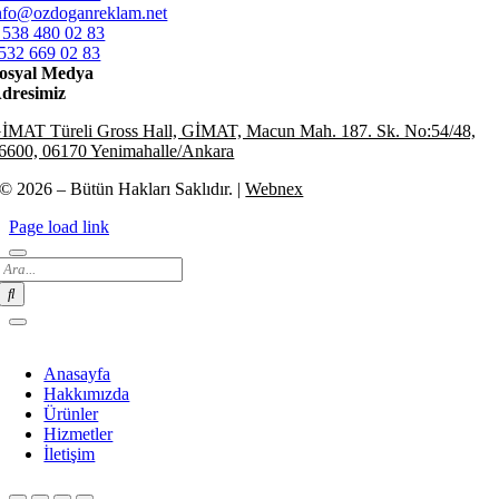
nfo@ozdoganreklam.net
 538 480 02 83
532 669 02 83
osyal Medya
dresimiz
İMAT Türeli Gross Hall, GİMAT, Macun Mah. 187. Sk. No:54/48,
6600, 06170 Yenimahalle/Ankara
© 2026 – Bütün Hakları Saklıdır. |
Webnex
Page load link
Search
for:
Anasayfa
Hakkımızda
Ürünler
Hizmetler
İletişim