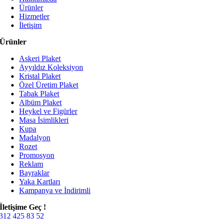
Ürünler
Hizmetler
İletişim
Ürünler
Askeri Plaket
Ayyıldız Koleksiyon
Kristal Plaket
Özel Üretim Plaket
Tabak Plaket
Albüm Plaket
Heykel ve Figürler
Masa İsimlikleri
Kupa
Madalyon
Rozet
Promosyon
Reklam
Bayraklar
Yaka Kartları
Kampanya ve İndirimli
İletişime Geç !
312 425 83 52