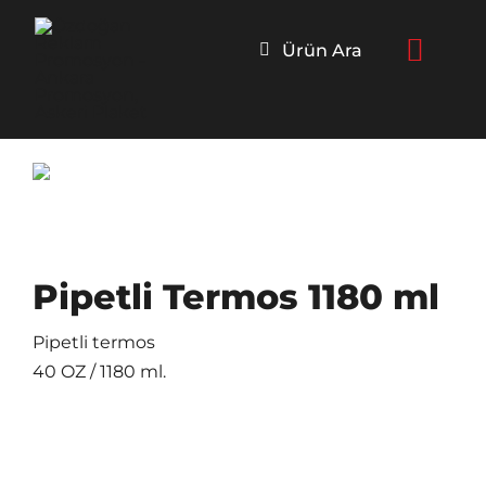
Skip
to
Ürün Ara
content
Pipetli Termos 1180 ml
Pipetli termos
40 OZ / 1180 ml.