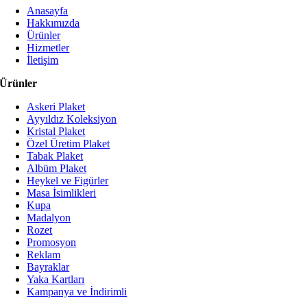
Anasayfa
Hakkımızda
Ürünler
Hizmetler
İletişim
Ürünler
Askeri Plaket
Ayyıldız Koleksiyon
Kristal Plaket
Özel Üretim Plaket
Tabak Plaket
Albüm Plaket
Heykel ve Figürler
Masa İsimlikleri
Kupa
Madalyon
Rozet
Promosyon
Reklam
Bayraklar
Yaka Kartları
Kampanya ve İndirimli