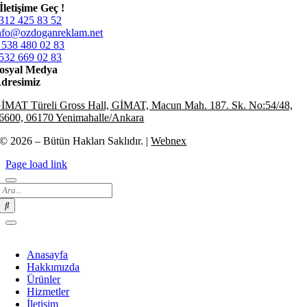
İletişime Geç !
312 425 83 52
nfo@ozdoganreklam.net
 538 480 02 83
532 669 02 83
osyal Medya
dresimiz
İMAT Türeli Gross Hall, GİMAT, Macun Mah. 187. Sk. No:54/48,
6600, 06170 Yenimahalle/Ankara
© 2026 – Bütün Hakları Saklıdır. |
Webnex
Page load link
Search
for:
Anasayfa
Hakkımızda
Ürünler
Hizmetler
İletişim