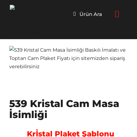
Skip
to
Ürün Ara
content
539 Kristal Cam Masa
İsimliği
Krİstal Plaket Şablonu