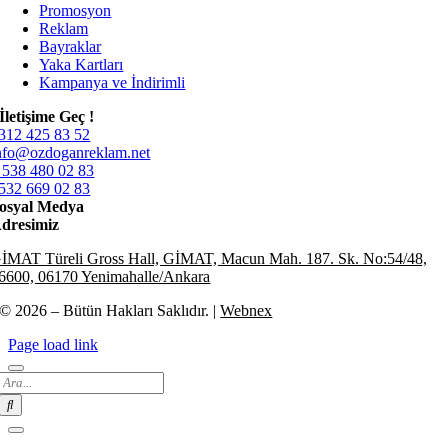
Promosyon
Reklam
Bayraklar
Yaka Kartları
Kampanya ve İndirimli
İletişime Geç !
312 425 83 52
nfo@ozdoganreklam.net
 538 480 02 83
532 669 02 83
osyal Medya
dresimiz
İMAT Türeli Gross Hall, GİMAT, Macun Mah. 187. Sk. No:54/48,
6600, 06170 Yenimahalle/Ankara
© 2026 – Bütün Hakları Saklıdır. |
Webnex
Page load link
Search
for: