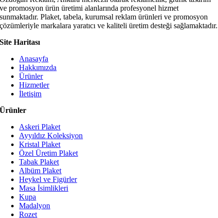
ve promosyon ürün üretimi alanlarında profesyonel hizmet
sunmaktadır. Plaket, tabela, kurumsal reklam ürünleri ve promosyon
çözümleriyle markalara yaratıcı ve kaliteli üretim desteği sağlamaktadır.
Site Haritası
Anasayfa
Hakkımızda
Ürünler
Hizmetler
İletişim
Ürünler
Askeri Plaket
Ayyıldız Koleksiyon
Kristal Plaket
Özel Üretim Plaket
Tabak Plaket
Albüm Plaket
Heykel ve Figürler
Masa İsimlikleri
Kupa
Madalyon
Rozet