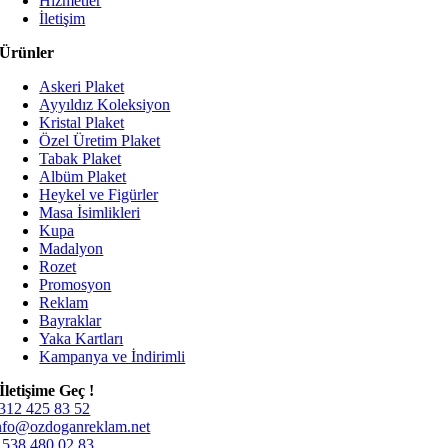
Hizmetler
İletişim
Ürünler
Askeri Plaket
Ayyıldız Koleksiyon
Kristal Plaket
Özel Üretim Plaket
Tabak Plaket
Albüm Plaket
Heykel ve Figürler
Masa İsimlikleri
Kupa
Madalyon
Rozet
Promosyon
Reklam
Bayraklar
Yaka Kartları
Kampanya ve İndirimli
İletişime Geç !
312 425 83 52
nfo@ozdoganreklam.net
 538 480 02 83