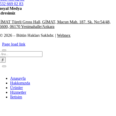
532 669 02 83
osyal Medya
dresimiz
İMAT Türeli Gross Hall, GİMAT, Macun Mah. 187. Sk. No:54/48,
6600, 06170 Yenimahalle/Ankara
© 2026 – Bütün Hakları Saklıdır. |
Webnex
Page load link
Search
for:
Anasayfa
Hakkımızda
Ürünler
Hizmetler
İletişim
Go
to
Top