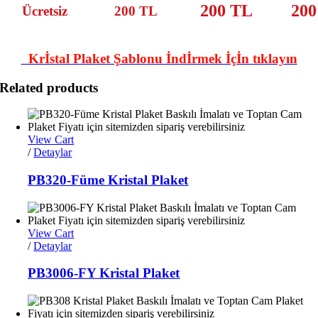
200 TL
200
Ücretsiz
200 TL
Krİstal Plaket Şablonu İndİrmek İçİn tıklayın
Related products
View Cart
/
Detaylar
PB320-Füme Kristal Plaket
View Cart
/
Detaylar
PB3006-FY Kristal Plaket