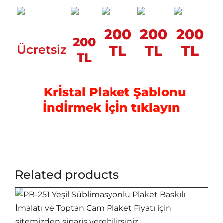
200
200
200
200
Ücretsiz
TL
TL
TL
TL
Krİstal Plaket Şablonu
İndİrmek İçİn tıklayın
Related products