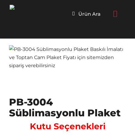
Skip
to
Ürün Ara
content
PB-3004
Süblimasyonlu Plaket
Kutu Seçenekleri