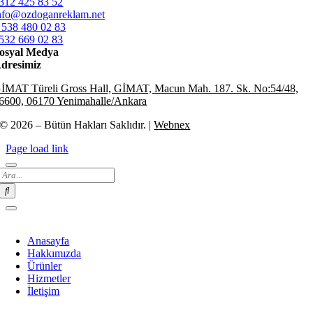
312 425 83 52
nfo@ozdoganreklam.net
 538 480 02 83
532 669 02 83
osyal Medya
dresimiz
İMAT Türeli Gross Hall, GİMAT, Macun Mah. 187. Sk. No:54/48,
6600, 06170 Yenimahalle/Ankara
© 2026 – Bütün Hakları Saklıdır. |
Webnex
Page load link
Search
for:
Anasayfa
Hakkımızda
Ürünler
Hizmetler
İletişim