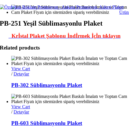
Skip
to
Ürün
content
PB-251 Yeşil Süblimasyonlu Plaket
Krİstal Plaket Şablonu İndİrmek İçİn tıklayın
Related products
View Cart
/
Detaylar
PB-302 Süblimasyonlu Plaket
View Cart
/
Detaylar
PB-603 Süblimasyonlu Plaket