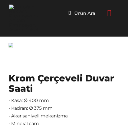
Skip
to
Ürün Ara
content
Krom Çerçeveli Duvar
Saati
• Kasa: Ø 400 mm
• Kadran: Ø 375 mm
• Akar saniyeli mekanizma
• Mineral cam