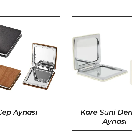
/
DETAYLAR
/
DETA
Cep Aynası
Kare Suni Der
Aynası