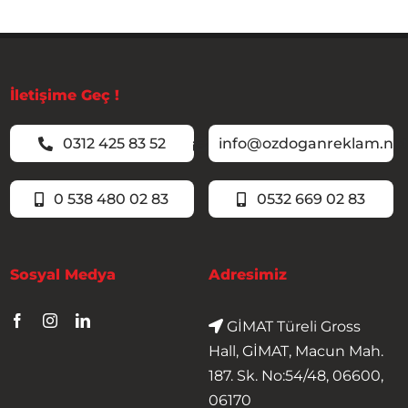
İletişime Geç !
0312 425 83 52
info@ozdoganreklam.ne
0 538 480 02 83
0532 669 02 83
Sosyal Medya
Adresimiz
GİMAT Türeli Gross
Hall, GİMAT, Macun Mah.
187. Sk. No:54/48, 06600,
06170