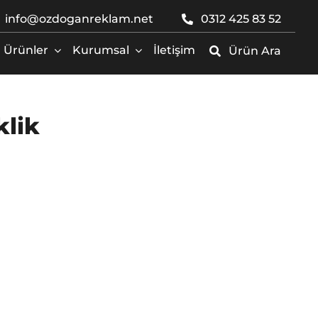
info@ozdoganreklam.net
0312 425 83 52
Ürünler
Kurumsal
İletişim
Ürün Ara
klik