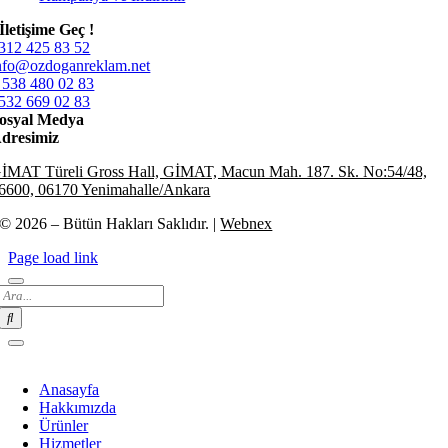
İletişime Geç !
312 425 83 52
nfo@ozdoganreklam.net
 538 480 02 83
532 669 02 83
osyal Medya
dresimiz
İMAT Türeli Gross Hall, GİMAT, Macun Mah. 187. Sk. No:54/48,
6600, 06170 Yenimahalle/Ankara
© 2026 – Bütün Hakları Saklıdır. |
Webnex
Page load link
Search
for:
Anasayfa
Hakkımızda
Ürünler
Hizmetler