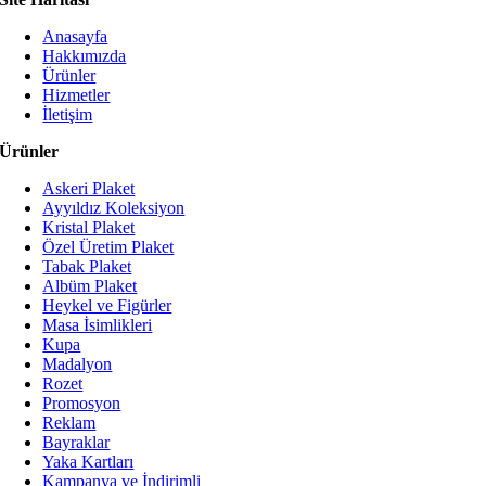
Anasayfa
Hakkımızda
Ürünler
Hizmetler
İletişim
Ürünler
Askeri Plaket
Ayyıldız Koleksiyon
Kristal Plaket
Özel Üretim Plaket
Tabak Plaket
Albüm Plaket
Heykel ve Figürler
Masa İsimlikleri
Kupa
Madalyon
Rozet
Promosyon
Reklam
Bayraklar
Yaka Kartları
Kampanya ve İndirimli