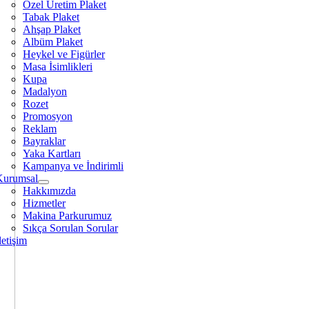
Özel Üretim Plaket
Tabak Plaket
Ahşap Plaket
Albüm Plaket
Heykel ve Figürler
Masa İsimlikleri
Kupa
Madalyon
Rozet
Promosyon
Reklam
Bayraklar
Yaka Kartları
Kampanya ve İndirimli
Kurumsal
Hakkımızda
Hizmetler
Makina Parkurumuz
Sıkça Sorulan Sorular
letişim