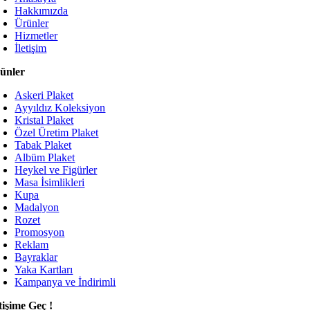
Hakkımızda
Ürünler
Hizmetler
İletişim
ünler
Askeri Plaket
Ayyıldız Koleksiyon
Kristal Plaket
Özel Üretim Plaket
Tabak Plaket
Albüm Plaket
Heykel ve Figürler
Masa İsimlikleri
Kupa
Madalyon
Rozet
Promosyon
Reklam
Bayraklar
Yaka Kartları
Kampanya ve İndirimli
etişime Geç !