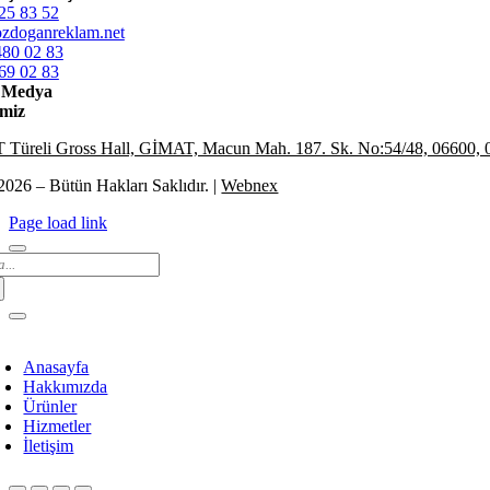
25 83 52
zdoganreklam.net
480 02 83
69 02 83
l Medya
miz
Türeli Gross Hall, GİMAT, Macun Mah. 187. Sk. No:54/48, 06600, 
2026 – Bütün Hakları Saklıdır. |
Webnex
Page load link
arch
:
Anasayfa
Hakkımızda
Ürünler
Hizmetler
İletişim