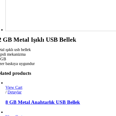
2 GB Metal Işıklı USB Bellek
al ışıklı usb bellek
ipsli mekanizma
 GB
zer baskıya uygundur
lated products
View Cart
/
Detaylar
8 GB Metal Anahtarlık USB Bellek