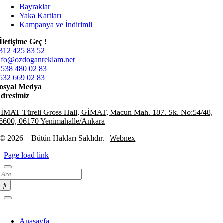
Bayraklar
Yaka Kartları
Kampanya ve İndirimli
İletişime Geç !
312 425 83 52
nfo@ozdoganreklam.net
 538 480 02 83
532 669 02 83
osyal Medya
dresimiz
İMAT Türeli Gross Hall, GİMAT, Macun Mah. 187. Sk. No:54/48,
6600, 06170 Yenimahalle/Ankara
© 2026 – Bütün Hakları Saklıdır. |
Webnex
Page load link
Search
for:
Anasayfa