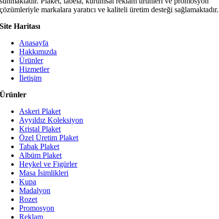
sunmaktadır. Plaket, tabela, kurumsal reklam ürünleri ve promosyon
çözümleriyle markalara yaratıcı ve kaliteli üretim desteği sağlamaktadır.
Site Haritası
Anasayfa
Hakkımızda
Ürünler
Hizmetler
İletişim
Ürünler
Askeri Plaket
Ayyıldız Koleksiyon
Kristal Plaket
Özel Üretim Plaket
Tabak Plaket
Albüm Plaket
Heykel ve Figürler
Masa İsimlikleri
Kupa
Madalyon
Rozet
Promosyon
Reklam