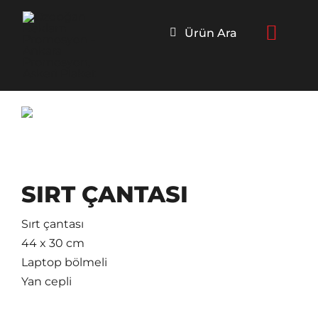
Skip
to
Ürün Ara
content
SIRT ÇANTASI
Sırt çantası
44 x 30 cm
Laptop bölmeli
Yan cepli