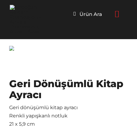
Skip
to
Ürün Ara
content
Geri Dönüşümlü Kitap
Ayracı
Geri dönüşümlü kitap ayracı
Renkli yapışkanlı notluk
21 x 5,9 cm