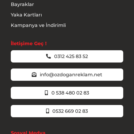
Bayraklar
Yaka Kartları
Kampanya ve İndirimli
İletişime Geç !
0312 425 83 52
info@ozdoganreklam.net
0 538 480 02 83
0532 669 02 83
Sosyal Medya