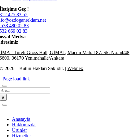
İletişime Geç !
312 425 83 52
nfo@ozdoganreklam.net
 538 480 02 83
532 669 02 83
osyal Medya
dresimiz
İMAT Türeli Gross Hall, GİMAT, Macun Mah. 187. Sk. No:54/48,
6600, 06170 Yenimahalle/Ankara
© 2026 – Bütün Hakları Saklıdır. |
Webnex
Page load link
Search
for:
Anasayfa
Hakkımızda
Ürünler
Hizmetler