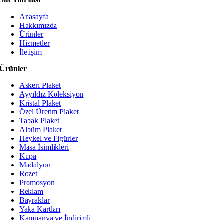
Anasayfa
Hakkımızda
Ürünler
Hizmetler
İletişim
Ürünler
Askeri Plaket
Ayyıldız Koleksiyon
Kristal Plaket
Özel Üretim Plaket
Tabak Plaket
Albüm Plaket
Heykel ve Figürler
Masa İsimlikleri
Kupa
Madalyon
Rozet
Promosyon
Reklam
Bayraklar
Yaka Kartları
Kampanya ve İndirimli