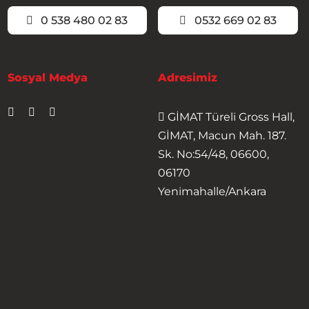
0 538 480 02 83
0532 669 02 83
Sosyal Medya
Adresimiz
GİMAT Türeli Gross Hall,
GİMAT, Macun Mah. 187.
Sk. No:54/48, 06600,
06170
Yenimahalle/Ankara