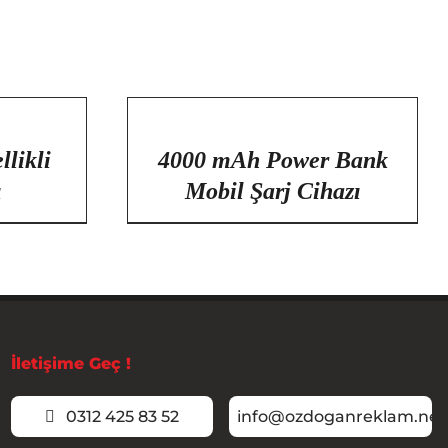
/
DETAYLAR
llikli
4000 mAh Power Bank
ı
Mobil Şarj Cihazı
İletişime Geç !
0312 425 83 52
info@ozdoganreklam.net