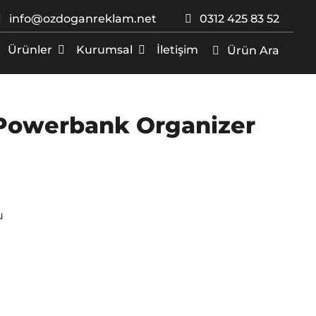
info@ozdoganreklam.net
0312 425 83 52
Ürünler
Kurumsal
İletişim
Ürün Ara
Powerbank Organizer
u