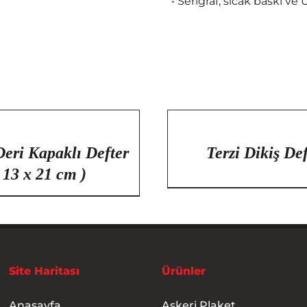
• Serigraf, sıcak baskı v
/
DETAYLAR
Deri Kapaklı Defter
Terzi Dikiş De
( 13 x 21 cm )
Site Haritası
Ürünler
Anasayfa
Askeri Plaket