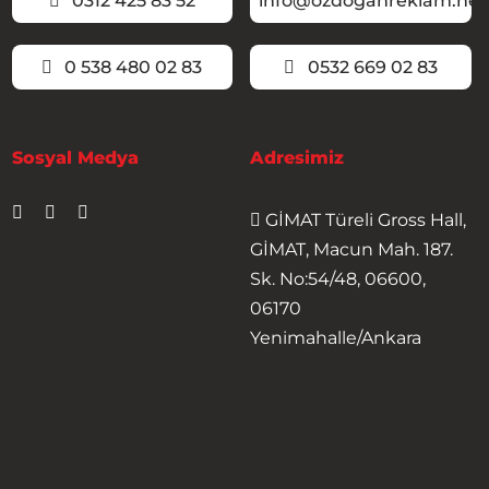
0312 425 83 52
info@ozdoganreklam.net
0 538 480 02 83
0532 669 02 83
Sosyal Medya
Adresimiz
GİMAT Türeli Gross Hall,
GİMAT, Macun Mah. 187.
Sk. No:54/48, 06600,
06170
Yenimahalle/Ankara