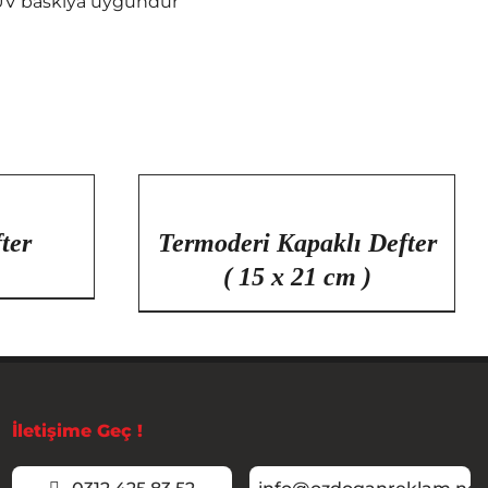
e UV baskıya uygundur
/
DETAYLAR
fter
Termoderi Kapaklı Defter
( 15 x 21 cm )
İletişime Geç !