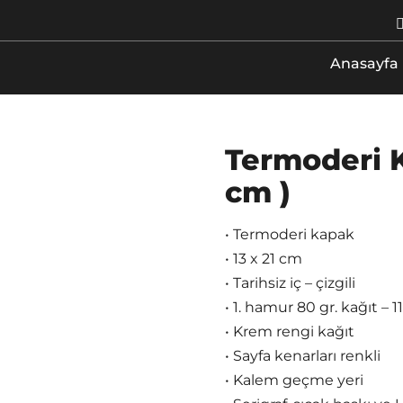
Anasayfa
Termoderi Ka
cm )
• Termoderi kapak
• 13 x 21 cm
• Tarihsiz iç – çizgili
• 1. hamur 80 gr. kağıt – 1
• Krem rengi kağıt
• Sayfa kenarları renkli
• Kalem geçme yeri