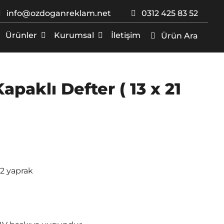
info@ozdoganreklam.net
0312 425 83 52
Ürünler
Kurumsal
İletişim
Ürün Ara
paklı Defter ( 13 x 21
12 yaprak