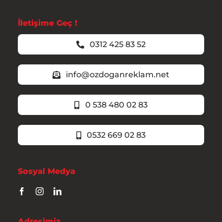
İletişime Geç !
0312 425 83 52
info@ozdoganreklam.net
0 538 480 02 83
0532 669 02 83
Sosyal Medya
Adresimiz