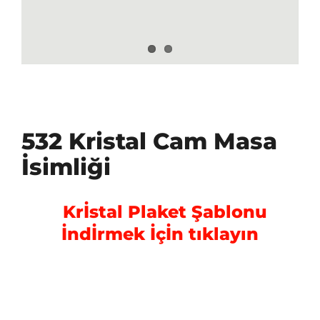
532 Kristal Cam Masa
İsimliği
Krİstal Plaket Şablonu
İndİrmek İçİn tıklayın