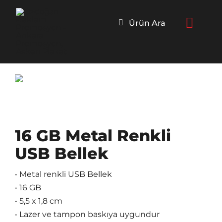
Skip
to
Ürün Ara
content
16 GB Metal Renkli
USB Bellek
• Metal renkli USB Bellek
• 16 GB
• 5,5 x 1,8 cm
• Lazer ve tampon baskıya uygundur