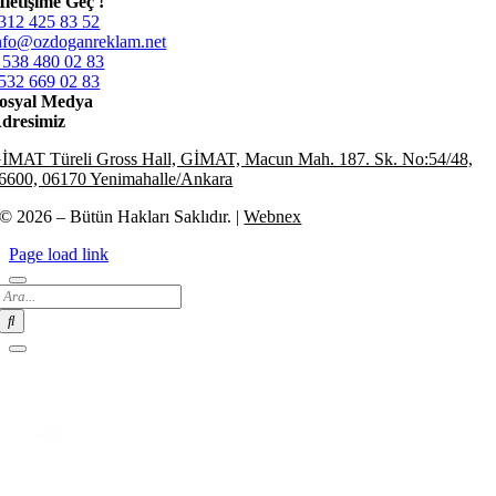
İletişime Geç !
312 425 83 52
nfo@ozdoganreklam.net
 538 480 02 83
532 669 02 83
osyal Medya
dresimiz
İMAT Türeli Gross Hall, GİMAT, Macun Mah. 187. Sk. No:54/48,
6600, 06170 Yenimahalle/Ankara
© 2026 – Bütün Hakları Saklıdır. |
Webnex
Page load link
Search
for: