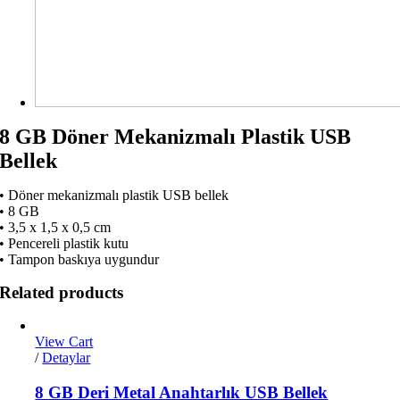
8 GB Döner Mekanizmalı Plastik USB
Bellek
• Döner mekanizmalı plastik USB bellek
• 8 GB
• 3,5 x 1,5 x 0,5 cm
• Pencereli plastik kutu
• Tampon baskıya uygundur
Related products
View Cart
/
Detaylar
8 GB Deri Metal Anahtarlık USB Bellek