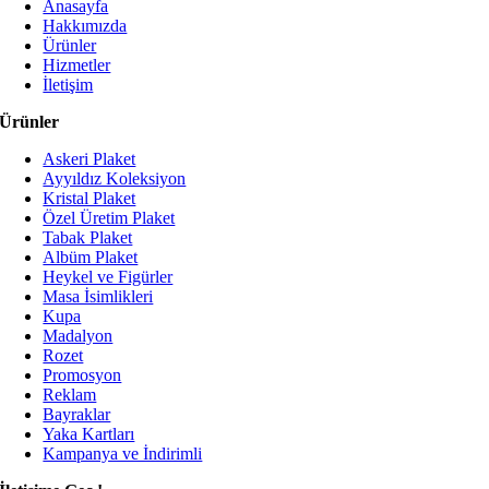
Anasayfa
Hakkımızda
Ürünler
Hizmetler
İletişim
Ürünler
Askeri Plaket
Ayyıldız Koleksiyon
Kristal Plaket
Özel Üretim Plaket
Tabak Plaket
Albüm Plaket
Heykel ve Figürler
Masa İsimlikleri
Kupa
Madalyon
Rozet
Promosyon
Reklam
Bayraklar
Yaka Kartları
Kampanya ve İndirimli