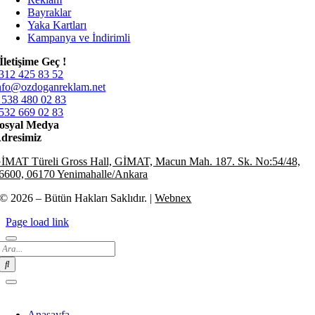
Bayraklar
Yaka Kartları
Kampanya ve İndirimli
İletişime Geç !
312 425 83 52
nfo@ozdoganreklam.net
 538 480 02 83
532 669 02 83
osyal Medya
dresimiz
İMAT Türeli Gross Hall, GİMAT, Macun Mah. 187. Sk. No:54/48,
6600, 06170 Yenimahalle/Ankara
© 2026 – Bütün Hakları Saklıdır. |
Webnex
Page load link
Search
for:
Anasayfa