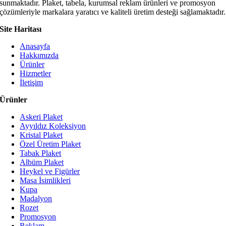
sunmaktadır. Plaket, tabela, kurumsal reklam ürünleri ve promosyon
çözümleriyle markalara yaratıcı ve kaliteli üretim desteği sağlamaktadır.
Site Haritası
Anasayfa
Hakkımızda
Ürünler
Hizmetler
İletişim
Ürünler
Askeri Plaket
Ayyıldız Koleksiyon
Kristal Plaket
Özel Üretim Plaket
Tabak Plaket
Albüm Plaket
Heykel ve Figürler
Masa İsimlikleri
Kupa
Madalyon
Rozet
Promosyon
Reklam