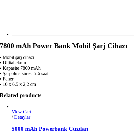
7800 mAh Power Bank Mobil Şarj Cihazı
• Mobil şarj cihazı
• Dijital ekran
• Kapasite 7800 mAh
• Şarj olma süresi 5-6 saat
• Fener
• 10 x 6,5 x 2,2 cm
Related products
View Cart
/
Detaylar
5000 mAh Powerbank Cüzdan