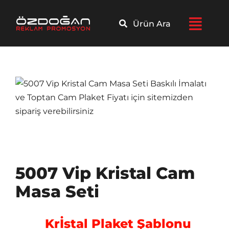
Skip
to
Ürün Ara
content
5007 Vip Kristal Cam
Masa Seti
Krİstal Plaket Şablonu