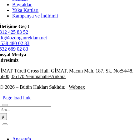
Bayraklar
Yaka Kartları
Kampanya ve İndirimli
İletişime Geç !
312 425 83 52
nfo@ozdoganreklam.net
 538 480 02 83
532 669 02 83
osyal Medya
dresimiz
İMAT Türeli Gross Hall, GİMAT, Macun Mah. 187. Sk. No:54/48,
6600, 06170 Yenimahalle/Ankara
© 2026 – Bütün Hakları Saklıdır. |
Webnex
Page load link
Search
for:
Anasayfa