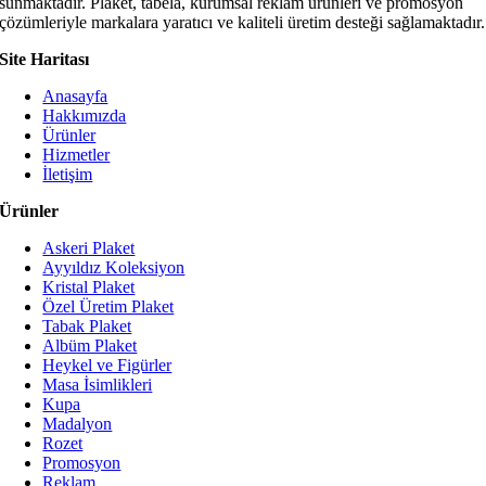
sunmaktadır. Plaket, tabela, kurumsal reklam ürünleri ve promosyon
çözümleriyle markalara yaratıcı ve kaliteli üretim desteği sağlamaktadır.
Site Haritası
Anasayfa
Hakkımızda
Ürünler
Hizmetler
İletişim
Ürünler
Askeri Plaket
Ayyıldız Koleksiyon
Kristal Plaket
Özel Üretim Plaket
Tabak Plaket
Albüm Plaket
Heykel ve Figürler
Masa İsimlikleri
Kupa
Madalyon
Rozet
Promosyon
Reklam