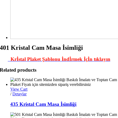
401 Kristal Cam Masa İsimliği
Krİstal Plaket Şablonu İndİrmek İçİn tıklayın
Related products
View Cart
/
Detaylar
435 Kristal Cam Masa İsimliği