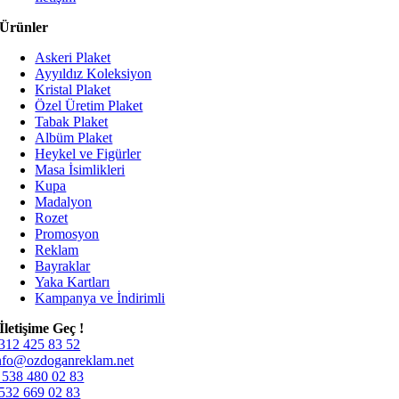
Ürünler
Askeri Plaket
Ayyıldız Koleksiyon
Kristal Plaket
Özel Üretim Plaket
Tabak Plaket
Albüm Plaket
Heykel ve Figürler
Masa İsimlikleri
Kupa
Madalyon
Rozet
Promosyon
Reklam
Bayraklar
Yaka Kartları
Kampanya ve İndirimli
İletişime Geç !
312 425 83 52
nfo@ozdoganreklam.net
 538 480 02 83
532 669 02 83