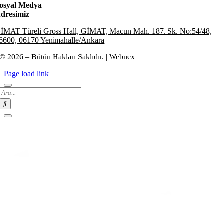
osyal Medya
dresimiz
İMAT Türeli Gross Hall, GİMAT, Macun Mah. 187. Sk. No:54/48,
6600, 06170 Yenimahalle/Ankara
© 2026 – Bütün Hakları Saklıdır. |
Webnex
Page load link
Search
for: