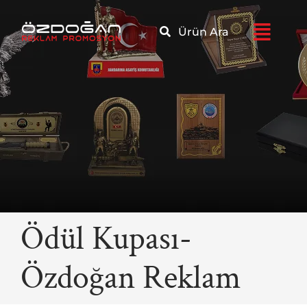
Skip
to
Ürün Ara
content
Ödül Kupası-
Özdoğan Reklam