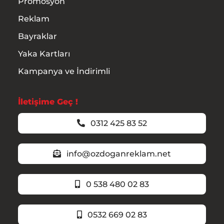
Promosyon
Reklam
Bayraklar
Yaka Kartları
Kampanya ve İndirimli
İletişime Geç !
0312 425 83 52
info@ozdoganreklam.net
0 538 480 02 83
0532 669 02 83