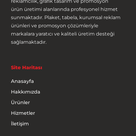
reklamcılık, grafik tasarım ve promosyon
ürün üretimi alanlarında profesyonel hizmet
sunmaktadır. Plaket, tabela, kurumsal reklam
Reklam
ürünleri ve promosyon çözümleriyle
markalara yaratıcı ve kaliteli üretim desteği
Bayraklar
sağlamaktadır.
Anasayfa
Yaka Kartları
Hakkımızda
Site Haritası
Kampanya ve İndirimli
Anasayfa
Ürünler
Hakkımızda
Hizmetler
Ürünler
Hizmetler
İletişim
İletişim