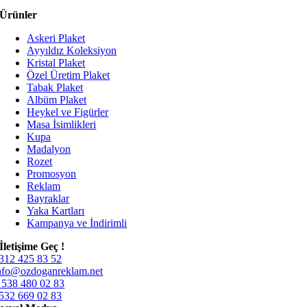
Ürünler
Askeri Plaket
Ayyıldız Koleksiyon
Kristal Plaket
Özel Üretim Plaket
Tabak Plaket
Albüm Plaket
Heykel ve Figürler
Masa İsimlikleri
Kupa
Madalyon
Rozet
Promosyon
Reklam
Bayraklar
Yaka Kartları
Kampanya ve İndirimli
İletişime Geç !
312 425 83 52
nfo@ozdoganreklam.net
 538 480 02 83
532 669 02 83