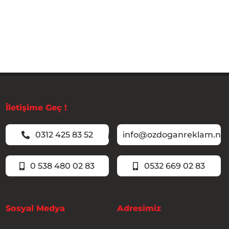
İletişime Geç !
0312 425 83 52
info@ozdoganreklam.ne
0 538 480 02 83
0532 669 02 83
Sosyal Medya
Adresimiz