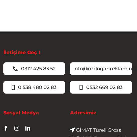
İletişime Geç !
0312 425 83 52
info@ozdoganreklam.ne
0 538 480 02 83
0532 669 02 83
Sosyal Medya
Adresimiz
GİMAT Türeli Gross