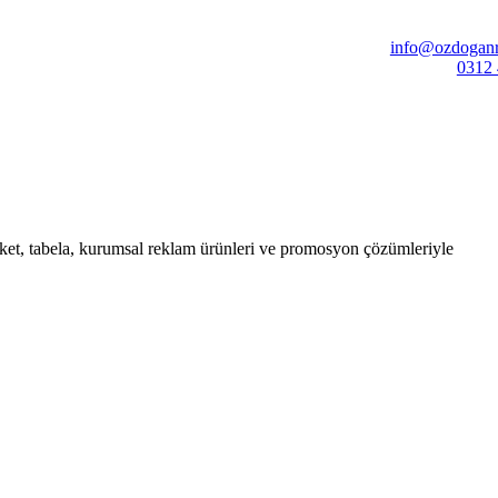
info@ozdoganr
0312 
ket, tabela, kurumsal reklam ürünleri ve promosyon çözümleriyle