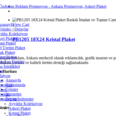
Skip
to
content
Anasayfa
View Cart
Ürünler
/
Detaylar
ıldız Koleksiyon
eri Plaket
PB1205 18X24 Kristal Plaket
tal Plaket
l Üretim Plaket
ak Plaket
üm Plaket
doğan Reklam, Ankara merkezli olarak reklamcılık, grafik tasarım ve p
kel ve Figürler
kalara yaratıcı ve kaliteli üretim desteği sağlamaktadır.
a İsimlikleri
pa
te Haritası
alyon
Anasayfa
et
Hakkımızda
mosyon
Ürünler
klam
Hizmetler
raklar
İletişim
panya ve İndirimler
Ayyıldız Koleksiyon
ünler
Askeri Plaket
Kristal Plaket