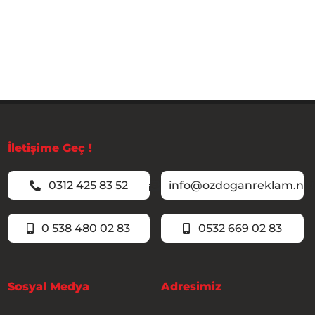
İletişime Geç !
0312 425 83 52
info@ozdoganreklam.ne
0 538 480 02 83
0532 669 02 83
Sosyal Medya
Adresimiz