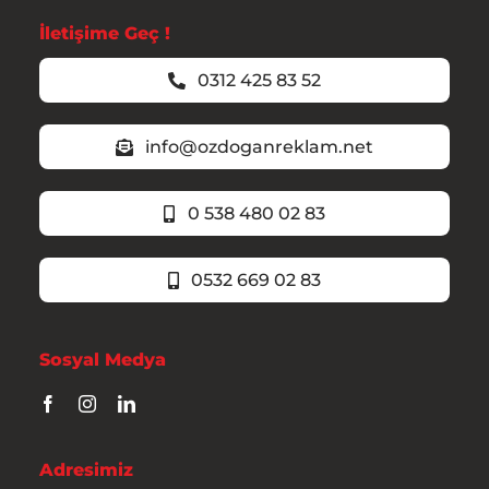
İletişime Geç !
0312 425 83 52
info@ozdoganreklam.net
0 538 480 02 83
0532 669 02 83
Sosyal Medya
Adresimiz