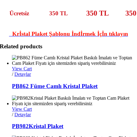
350 TL
350
Ücretsiz
350 TL
Krİstal Plaket Şablonu İndİrmek İçİn tıklayın
Related products
View Cart
/
Detaylar
PB862 Füme Camlı Kristal Plaket
View Cart
/
Detaylar
PB982Kristal Plaket