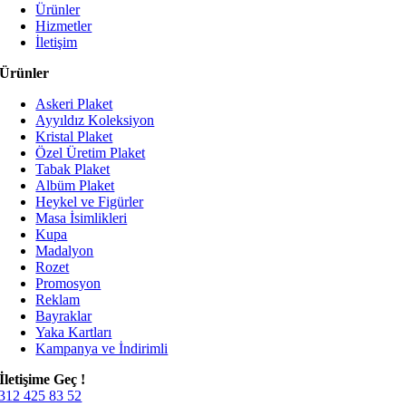
Ürünler
Hizmetler
İletişim
Ürünler
Askeri Plaket
Ayyıldız Koleksiyon
Kristal Plaket
Özel Üretim Plaket
Tabak Plaket
Albüm Plaket
Heykel ve Figürler
Masa İsimlikleri
Kupa
Madalyon
Rozet
Promosyon
Reklam
Bayraklar
Yaka Kartları
Kampanya ve İndirimli
İletişime Geç !
312 425 83 52