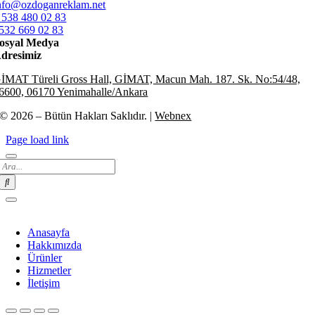
nfo@ozdoganreklam.net
 538 480 02 83
532 669 02 83
osyal Medya
dresimiz
İMAT Türeli Gross Hall, GİMAT, Macun Mah. 187. Sk. No:54/48,
6600, 06170 Yenimahalle/Ankara
© 2026 – Bütün Hakları Saklıdır. |
Webnex
Page load link
Search
for:
Anasayfa
Hakkımızda
Ürünler
Hizmetler
İletişim