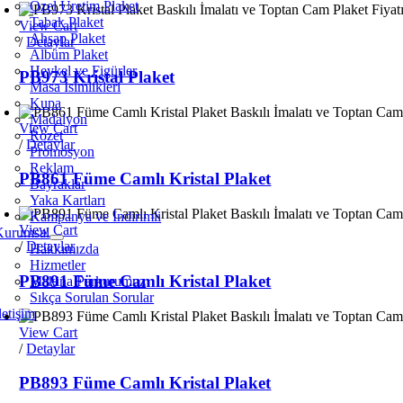
Özel Üretim Plaket
Tabak Plaket
View Cart
Ahşap Plaket
/
Detaylar
Albüm Plaket
Heykel ve Figürler
PB973 Kristal Plaket
Masa İsimlikleri
Kupa
Madalyon
View Cart
Rozet
/
Detaylar
Promosyon
Reklam
PB861 Füme Camlı Kristal Plaket
Bayraklar
Yaka Kartları
Kampanya ve İndirimli
View Cart
Kurumsal
/
Detaylar
Hakkımızda
Hizmetler
PB891 Füme Camlı Kristal Plaket
Makina Parkurumuz
Sıkça Sorulan Sorular
letişim
View Cart
/
Detaylar
PB893 Füme Camlı Kristal Plaket