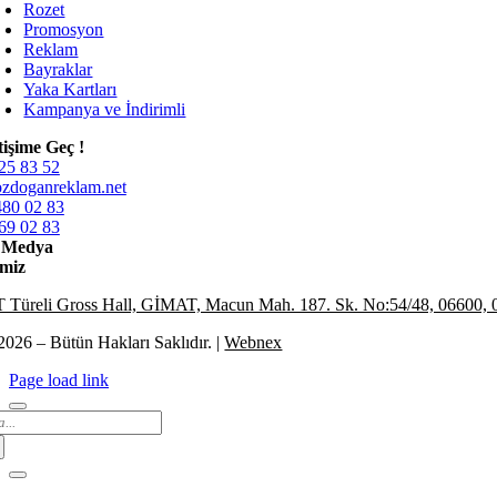
Rozet
Promosyon
Reklam
Bayraklar
Yaka Kartları
Kampanya ve İndirimli
etişime Geç !
25 83 52
zdoganreklam.net
480 02 83
69 02 83
l Medya
miz
Türeli Gross Hall, GİMAT, Macun Mah. 187. Sk. No:54/48, 06600, 
2026 – Bütün Hakları Saklıdır. |
Webnex
Page load link
arch
: