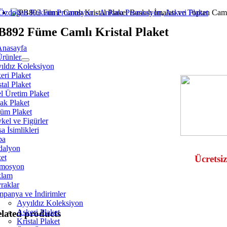
Skip
to
B892 Füme Camlı Kristal Plaket
content
Anasayfa
Ürünler
ıldız Koleksiyon
eri Plaket
tal Plaket
l Üretim Plaket
ak Plaket
üm Plaket
kel ve Figürler
a İsimlikleri
pa
alyon
et
Ücretsiz
mosyon
klam
raklar
panya ve İndirimler
Ayyıldız Koleksiyon
Askeri Plaket
lated products
Kristal Plaket