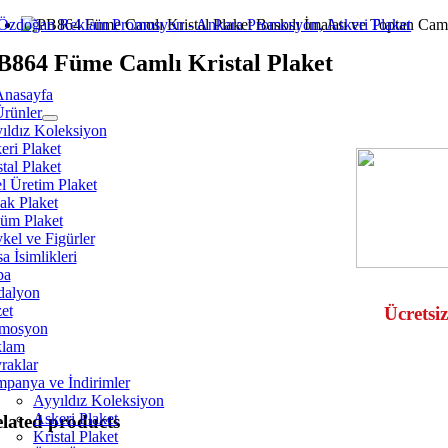
Skip
to
B864 Füme Camlı Kristal Plaket
content
Anasayfa
Ürünler
ıldız Koleksiyon
eri Plaket
tal Plaket
l Üretim Plaket
ak Plaket
üm Plaket
kel ve Figürler
a İsimlikleri
pa
alyon
et
Ücretsiz
mosyon
klam
raklar
panya ve İndirimler
Ayyıldız Koleksiyon
Askeri Plaket
lated products
Kristal Plaket