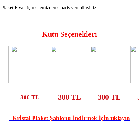
Kutu Seçenekleri
300 TL
300 TL
300 TL
Krİstal Plaket Şablonu İndİrmek İçİn tıklayın