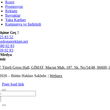
Rozet
Promosyon
Reklam
Bayraklar
Yaka Kartları
Kampanya ve İndirimli
etişime Geç !
25 83 52
zdoganreklam.net
480 02 83
69 02 83
l Medya
miz
Türeli Gross Hall, GİMAT, Macun Mah. 187. Sk. No:54/48, 06600, 
2026 – Bütün Hakları Saklıdır. |
Webnex
Page load link
arch
: