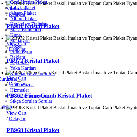
Özel Üretim Plaket
Tabak Plaket
View Cart
Ahşap Plaket
/
Detaylar
Albüm Plaket
Heykel ve Figürler
PB981 Kristal Plaket
Masa İsimlikleri
Kupa
Madalyon
View Cart
Rozet
/
Detaylar
Promosyon
Reklam
PB972 Kristal Plaket
Bayraklar
Yaka Kartları
Kampanya ve İndirimli
View Cart
Kurumsal
/
Detaylar
Hakkımızda
Hizmetler
PB862 Füme Camlı Kristal Plaket
Makina Parkurumuz
Sıkça Sorulan Sorular
letişim
View Cart
/
Detaylar
PB968 Kristal Plaket