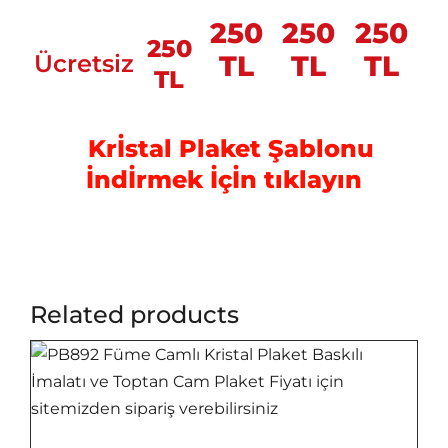
250
250
250
250
Ücretsiz
TL
TL
TL
TL
Krİstal Plaket Şablonu
İndİrmek İçİn tıklayın
Related products