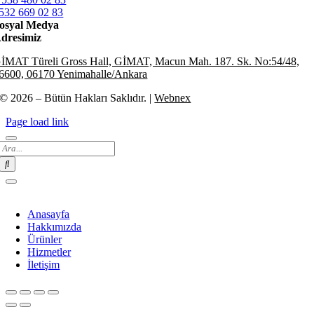
532 669 02 83
osyal Medya
dresimiz
İMAT Türeli Gross Hall, GİMAT, Macun Mah. 187. Sk. No:54/48,
6600, 06170 Yenimahalle/Ankara
© 2026 – Bütün Hakları Saklıdır. |
Webnex
Page load link
Search
for:
Anasayfa
Hakkımızda
Ürünler
Hizmetler
İletişim
Go