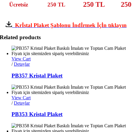
250 TL
250
Ücretsiz
250 TL
Krİstal Plaket Şablonu İndİrmek İçİn tıklayın
Related products
View Cart
/
Detaylar
PB357 Kristal Plaket
View Cart
/
Detaylar
PB353 Kristal Plaket