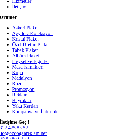
Hizmetler
İletişim
Ürünler
Askeri Plaket
Ayyıldız Koleksiyon
Kristal Plaket
Özel Üretim Plaket
Tabak Plaket
Albüm Plaket
Heykel ve Figürler
Masa İsimlikleri
Kupa
Madalyon
Rozet
Promosyon
Reklam
Bayraklar
Yaka Kartları
Kampanya ve İndirimli
İletişime Geç !
312 425 83 52
nfo@ozdoganreklam.net
 538 480 02 83