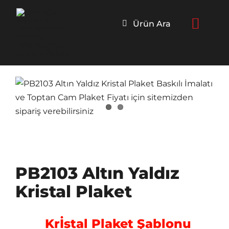
Skip
to
Ürün Ara
content
PB2103 Altın Yaldız
Kristal Plaket
Krİstal Plaket Şablonu