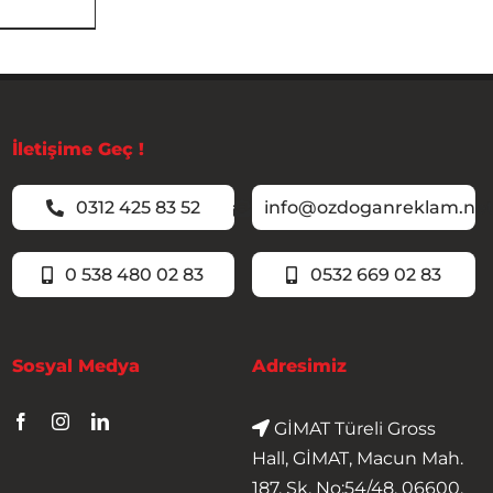
İletişime Geç !
0312 425 83 52
info@ozdoganreklam.ne
0 538 480 02 83
0532 669 02 83
Sosyal Medya
Adresimiz
GİMAT Türeli Gross
Hall, GİMAT, Macun Mah.
187. Sk. No:54/48, 06600,