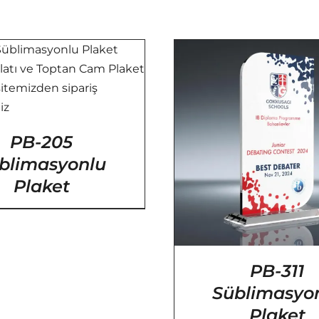
/
DETA
PB-205
/
DETAYLAR
blimasyonlu
Plaket
PB-311
Süblimasyo
Plaket