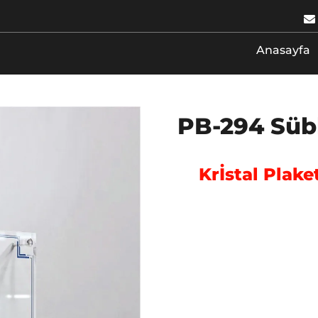
Anasayfa
PB-294 Sübl
Krİstal Plaket