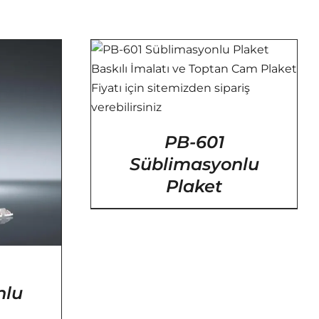
YLAR
PB-601
Süblimasyonlu
Plaket
nlu