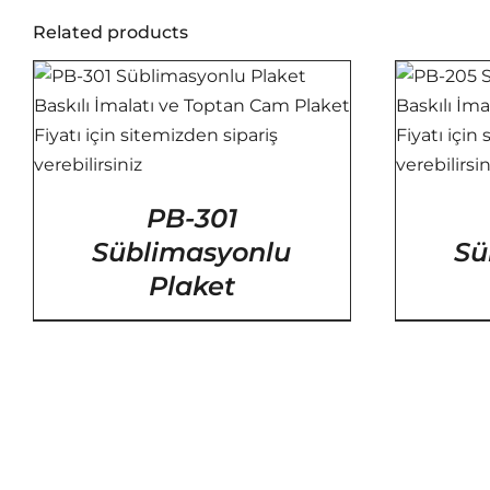
Related products
/
DETAYLAR
PB-301
Süblimasyonlu
Sü
Plaket