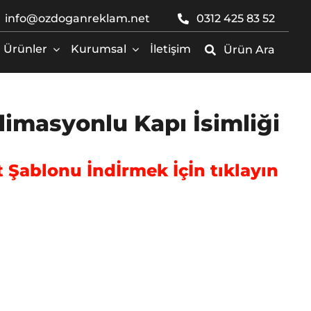
info@ozdoganreklam.net
0312 425 83 52
Ürünler
Kurumsal
İletişim
Ürün Ara
imasyonlu Kapı İsimliği
 Şablonu İndİrmek İçİn tıklayın