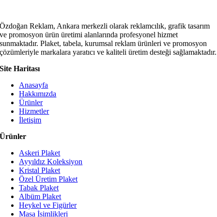
Özdoğan Reklam, Ankara merkezli olarak reklamcılık, grafik tasarım
ve promosyon ürün üretimi alanlarında profesyonel hizmet
sunmaktadır. Plaket, tabela, kurumsal reklam ürünleri ve promosyon
çözümleriyle markalara yaratıcı ve kaliteli üretim desteği sağlamaktadır.
Site Haritası
Anasayfa
Hakkımızda
Ürünler
Hizmetler
İletişim
Ürünler
Askeri Plaket
Ayyıldız Koleksiyon
Kristal Plaket
Özel Üretim Plaket
Tabak Plaket
Albüm Plaket
Heykel ve Figürler
Masa İsimlikleri