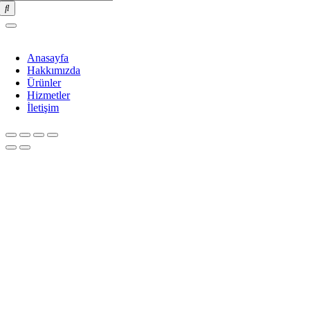
for:
Anasayfa
Hakkımızda
Ürünler
Hizmetler
İletişim
Go
to
Top