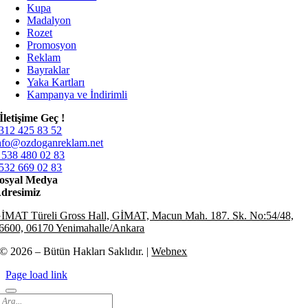
Kupa
Madalyon
Rozet
Promosyon
Reklam
Bayraklar
Yaka Kartları
Kampanya ve İndirimli
İletişime Geç !
312 425 83 52
nfo@ozdoganreklam.net
 538 480 02 83
532 669 02 83
osyal Medya
dresimiz
İMAT Türeli Gross Hall, GİMAT, Macun Mah. 187. Sk. No:54/48,
6600, 06170 Yenimahalle/Ankara
© 2026 – Bütün Hakları Saklıdır. |
Webnex
Page load link
Search