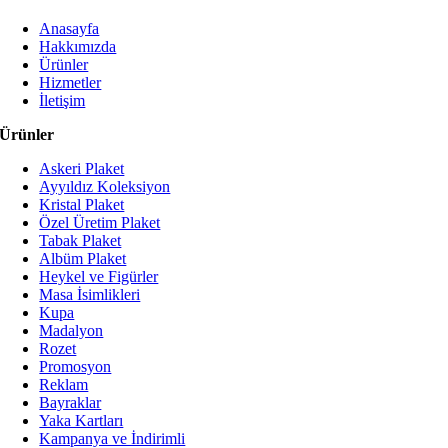
Anasayfa
Hakkımızda
Ürünler
Hizmetler
İletişim
Ürünler
Askeri Plaket
Ayyıldız Koleksiyon
Kristal Plaket
Özel Üretim Plaket
Tabak Plaket
Albüm Plaket
Heykel ve Figürler
Masa İsimlikleri
Kupa
Madalyon
Rozet
Promosyon
Reklam
Bayraklar
Yaka Kartları
Kampanya ve İndirimli