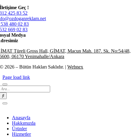
İletişime Geç !
312 425 83 52
nfo@ozdoganreklam.net
 538 480 02 83
532 669 02 83
osyal Medya
dresimiz
İMAT Türeli Gross Hall, GİMAT, Macun Mah. 187. Sk. No:54/48,
6600, 06170 Yenimahalle/Ankara
© 2026 – Bütün Hakları Saklıdır. |
Webnex
Page load link
Search
for:
Anasayfa
Hakkımızda
Ürünler
Hizmetler