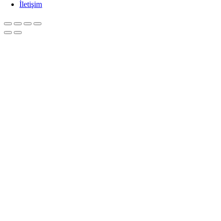
İletişim
Go
to
Top