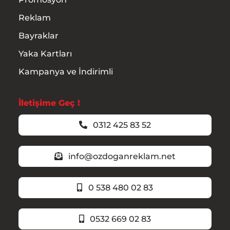
Reklam
Bayraklar
Yaka Kartları
Kampanya ve İndirimli
İletişime Geç !
0312 425 83 52
info@ozdoganreklam.net
0 538 480 02 83
0532 669 02 83