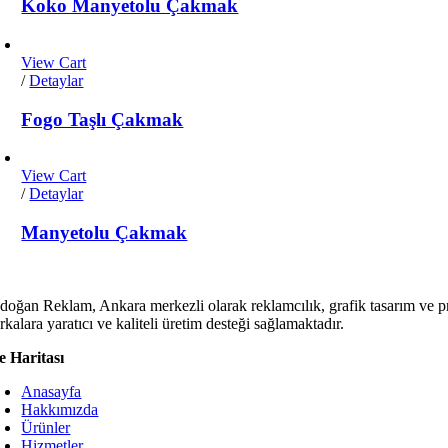
Koko Manyetolu Çakmak
View Cart
/
Detaylar
Fogo Taşlı Çakmak
View Cart
/
Detaylar
Manyetolu Çakmak
doğan Reklam, Ankara merkezli olarak reklamcılık, grafik tasarım ve p
kalara yaratıcı ve kaliteli üretim desteği sağlamaktadır.
te Haritası
Anasayfa
Hakkımızda
Ürünler
Hizmetler