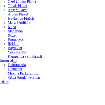
Özel Üretim Plaket
Tabak Plaket
Ahşap Plaket
Albüm Plaket
Heykel ve Figürler
Masa İsimlikleri
Kupa
Madalyon
Rozet
Promosyon
Reklam
Bayraklar
Yaka Kartları
Kampanya ve İndirimli
Kurumsal
Hakkımızda
Hizmetler
Makina Parkurumuz
Sıkça Sorulan Sorular
letişim