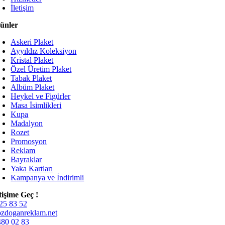
İletişim
ünler
Askeri Plaket
Ayyıldız Koleksiyon
Kristal Plaket
Özel Üretim Plaket
Tabak Plaket
Albüm Plaket
Heykel ve Figürler
Masa İsimlikleri
Kupa
Madalyon
Rozet
Promosyon
Reklam
Bayraklar
Yaka Kartları
Kampanya ve İndirimli
etişime Geç !
25 83 52
zdoganreklam.net
480 02 83