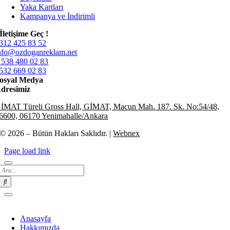
Yaka Kartları
Kampanya ve İndirimli
İletişime Geç !
312 425 83 52
nfo@ozdoganreklam.net
 538 480 02 83
532 669 02 83
osyal Medya
dresimiz
İMAT Türeli Gross Hall, GİMAT, Macun Mah. 187. Sk. No:54/48,
6600, 06170 Yenimahalle/Ankara
© 2026 – Bütün Hakları Saklıdır. |
Webnex
Page load link
Search
for:
Anasayfa
Hakkımızda