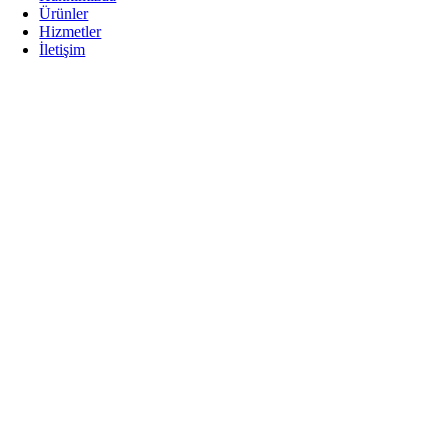
Ürünler
Hizmetler
İletişim
Go
to
Top