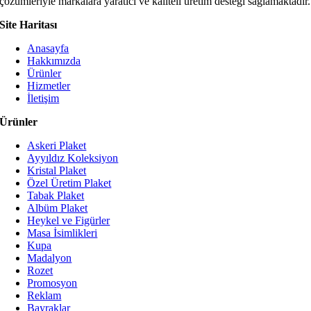
çözümleriyle markalara yaratıcı ve kaliteli üretim desteği sağlamaktadır.
Site Haritası
Anasayfa
Hakkımızda
Ürünler
Hizmetler
İletişim
Ürünler
Askeri Plaket
Ayyıldız Koleksiyon
Kristal Plaket
Özel Üretim Plaket
Tabak Plaket
Albüm Plaket
Heykel ve Figürler
Masa İsimlikleri
Kupa
Madalyon
Rozet
Promosyon
Reklam
Bayraklar