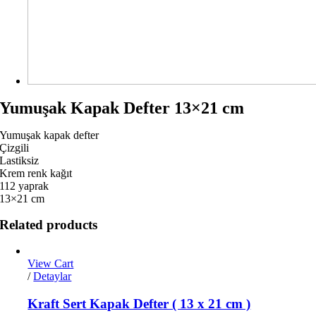
Yumuşak Kapak Defter 13×21 cm
Yumuşak kapak defter
Çizgili
Lastiksiz
Krem renk kağıt
112 yaprak
13×21 cm
Related products
View Cart
/
Detaylar
Kraft Sert Kapak Defter ( 13 x 21 cm )