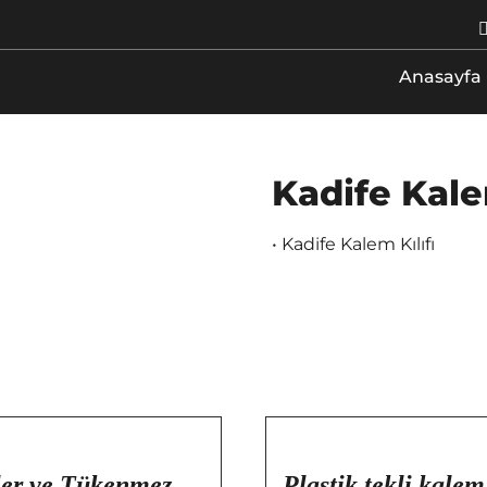
Anasayfa
Kadife Kalem
• Kadife Kalem Kılıfı
/
DETAYLAR
ler ve Tükenmez
Plastik tekli kale