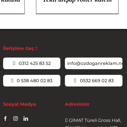
İletişime Geç !
0312 425 83 52
info@ozdoganreklam.net
0 538 480 02 83
0532 669 02 83
Sosyal Medya
Adresimiz
GİMAT Türeli Gross Hall,