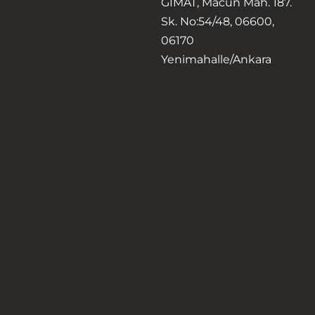
GİMAT, Macun Mah. 187.
Sk. No:54/48, 06600,
06170
Yenimahalle/Ankara