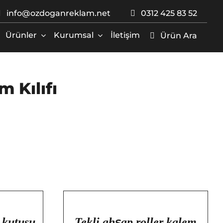
info@ozdoganreklam.net
0312 425 83 52
Ürünler
Kurumsal
İletişim
Ürün Ara
 Kılıfı
/
DETAYLAR
m kutusu
Tekli ahşap roller kalem