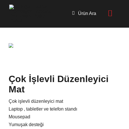
Skip
to
Ürün Ara
content
Çok İşlevli Düzenleyici
Mat
Çok işlevli düzenleyici mat
Laptop , tabletler ve telefon standı
Mousepad
Yumuşak desteği